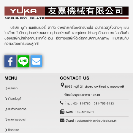
บริษัท ยูก้า แมชชีนเนอรี่ จำกัด จำหน่ายเครื่องจักรงานไม้ อุปกรณ์ทูลิ่งต่างๆ เช่น
ใบเลื่อย ใบมีด อุปกรณ์งานเจาะ อุปกรณ์งานสี และอุปกรณ์ต่างๆ อีกมากมาย โดยสินค้า
ของบริษัทนำเข้าจากประเทศไต้หวัน ซึ่งทางบริษัทได้เลือกสินค้าที่มีคุณภาพ เหมาะสมกับ
ความต้องการของลูกค้า
MENU
CONTACT US
88/59 หมู่ที่ 21 ตำบลบางพลีใหญ่ อำเภอบางพลี
หน้าแรก
จังหวัดสมุทรปราการ 10540
เกี่ยวกับยูก้า
โทร. :
02-1819760
,
081-755-9133
สินค้าและบริการ
แฟกซ์. :
02-1819761
ผลงานของเรา
อีเมลล์ :
yukamachinery@outlook.co.th
ติดต่อเรา