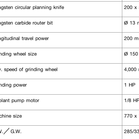
sten circular planning knife
200 x 
sten carbide router bit
ø 13
itudinal travel power
200 
nding wheel size
ø 150
. speed of grinding wheel
4,000 r
nding power
1 HP
lant pump motor
1/8 H
hine size
770 x 
W.／G.W.
285/33