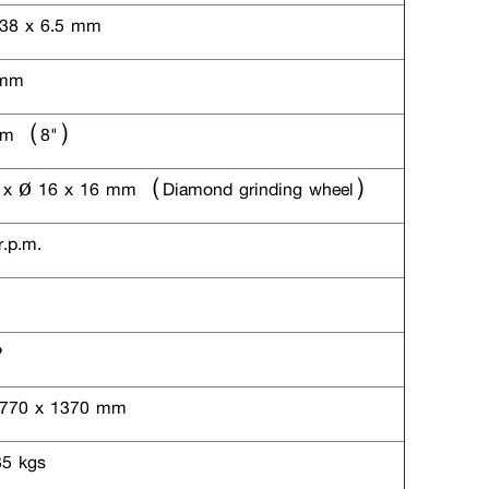
38 x 6.5 mm
 mm
mm（8"）
 x ø 16 x 16 mm（Diamond grinding wheel）
.p.m.
P
770 x 1370 mm
5 kgs