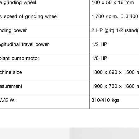
e grinding wheel
100 x 50 x 16 mm
. speed of grinding wheel
1,700 r.p.m.；3,400 
nding power
2 HP (grit) 1/2 (sand)
itudinal travel power
1/2 HP
lant pump motor
1/8 HP
hine size
1800 x 690 x 1500
surement
1900 x 730 x 1680
./G.W.
310/410 kgs