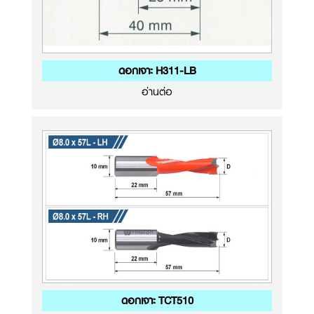
ดอกเจาะ H311-LB
อ่านต่อ
ดอกเจาะ TCT510