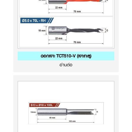
ดอกเจาะ TCT510-V (เจาะทะลุ)
อ่านต่อ