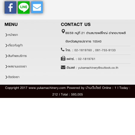
MENU
CONTACT US
88/59 หมู่ที่ 21 ตำบลบางพลีใหญ่ อำเภอบางพลี
หน้าแรก
จังหวัดสมุทรปราการ 10540
เกี่ยวกับยูก้า
โทร. :
02-1819760
,
081-755-9133
สินค้าและบริการ
แฟกซ์. :
02-1819761
ผลงานของเรา
อีเมลล์ :
yukamachinery@outlook.co.th
ติดต่อเรา
Copyright 2017 www.yukamachinery.com Powered by
บ้านเว็บไซต์
Online : 1 l Today :
212 l Total : 593,005