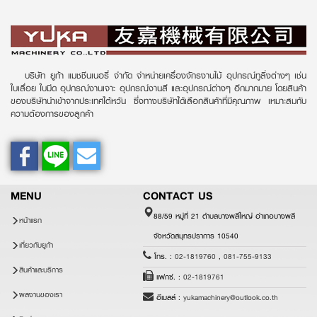
บริษัท ยูก้า แมชชีนเนอรี่ จำกัด จำหน่ายเครื่องจักรงานไม้ อุปกรณ์ทูลิ่งต่างๆ เช่น
ใบเลื่อย ใบมีด อุปกรณ์งานเจาะ อุปกรณ์งานสี และอุปกรณ์ต่างๆ อีกมากมาย โดยสินค้า
ของบริษัทนำเข้าจากประเทศไต้หวัน ซึ่งทางบริษัทได้เลือกสินค้าที่มีคุณภาพ เหมาะสมกับ
ความต้องการของลูกค้า
MENU
CONTACT US
88/59 หมู่ที่ 21 ตำบลบางพลีใหญ่ อำเภอบางพลี
หน้าแรก
จังหวัดสมุทรปราการ 10540
เกี่ยวกับยูก้า
โทร. :
02-1819760
,
081-755-9133
สินค้าและบริการ
แฟกซ์. :
02-1819761
ผลงานของเรา
อีเมลล์ :
yukamachinery@outlook.co.th