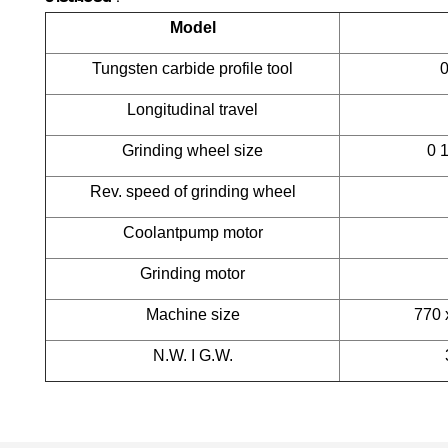
Model
Tungsten carbide profile tool
Longitudinal travel
Grinding wheel size
0 
Rev. speed of grinding wheel
Coolantpump motor
Grinding motor
Machine size
770 
N.W. I G.W.