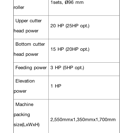
1sets, ø96 mm
roller
Upper cutter
20 HP (25HP opt.)
head power
Bottom cutter
15 HP (20HP opt.)
head power
Feeding power
3 HP (5HP opt.)
Elevation
1 HP
power
Machine
packing
2,550mmx1,350mmx1,700mm
size(LxWxH)